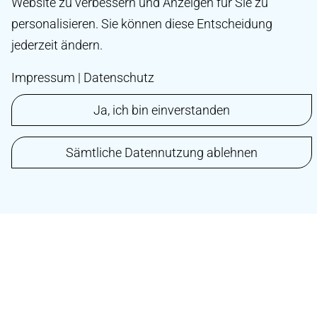
Website zu verbessern und Anzeigen für Sie zu
Qualität in Bau und Instandhaltung mit maximaler
personalisieren. Sie können diese Entscheidung
Funktionalität und Wirtschaftlichkeit. Erhalten Sie
jederzeit ändern.
noch heute Ihr maßgeschneidertes Angebot!
Impressum
|
Datenschutz
Ja, ich bin einverstanden
Sämtliche Datennutzung ablehnen