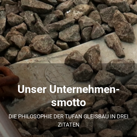
Büroräume, Stellplätze und eine doppelte Garage mit
einem Gleisbau-Übungsplatz für Berufseinsteiger.
Kontakt aufnehmen
Unser Unternehmen­
smotto
DIE PHILOSOPHIE DER TUFAN GLEISBAU IN DREI
ZITATEN